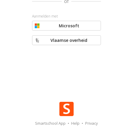
of
Aanmelden met
Microsoft
Vlaamse overheid
Smartschool App
•
Help
•
Privacy